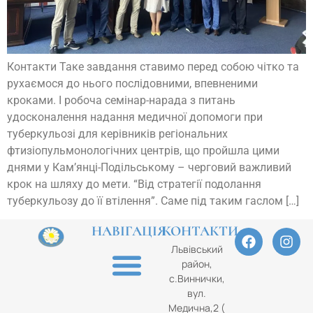
Контакти Таке завдання ставимо перед собою чітко та
рухаємося до нього послідовними, впевненими
кроками. І робоча семінар-нарада з питань
удосконалення надання медичної допомоги при
туберкульозі для керівників регіональних
фтизіопульмонологічних центрів, що пройшла цими
днями у Кам’янці-Подільському – черговий важливий
крок на шляху до мети. “Від стратегії подолання
туберкульозу до її втілення”. Саме під таким гаслом […]
НАВІГАЦІЯ
КОНТАКТИ
Львівський
район,
с.Виннички,
вул.
Медична,2 (