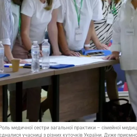
оль медичної сестри загальної практики – сімейної медици
дналися учасниці з різних куточків України. Дуже приємно