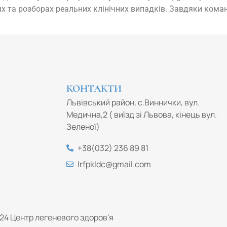
х та розборах реальних клінічних випадків. Завдяки коман
КОНТАКТИ
Львівський район, с.Виннички, вул.
Медична,2 ( виїзд зі Львова, кінець вул.
Зеленої)
+38(032) 236 89 81
lrfpkldc@gmail.com
024 Центр легеневого здоров'я