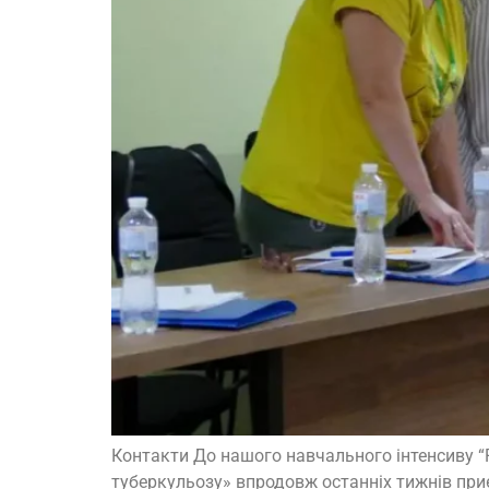
Контакти До нашого навчального інтенсиву “Р
туберкульозу» впродовж останніх тижнів приє