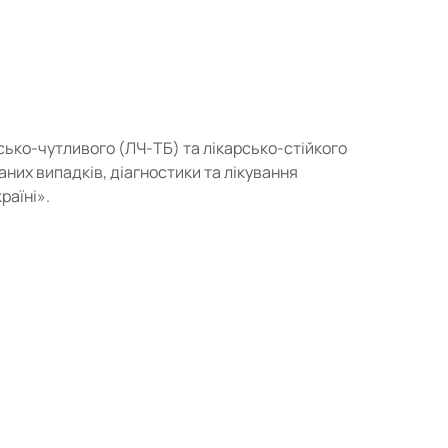
сько-чутливого (ЛЧ-ТБ) та лікарсько-стійкого
них випадків, діагностики та лікування
раїні».