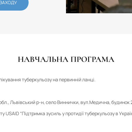
 ЗАХОДУ
НАВЧАЛЬНА ПРОГРАМА
лікування туберкульозу на первинній ланці.
 обл., Львівський р-н, село Виннички, вул.Медична, будинок 
у USAID “Підтримка зусиль у протидії туберкульозу в Україн