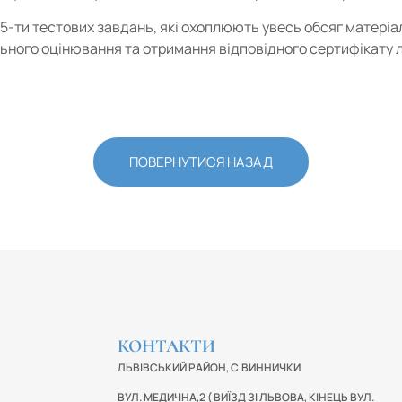
5-ти тестових завдань, які охоплюють увесь обсяг матеріал
льного оцінювання та отримання відповідного сертифікату 
ПОВЕРНУТИСЯ НАЗАД
КОНТАКТИ
ЛЬВІВСЬКИЙ РАЙОН, С.ВИННИЧКИ
ВУЛ. МЕДИЧНА,2 ( ВИЇЗД ЗІ ЛЬВОВА, КІНЕЦЬ ВУЛ.