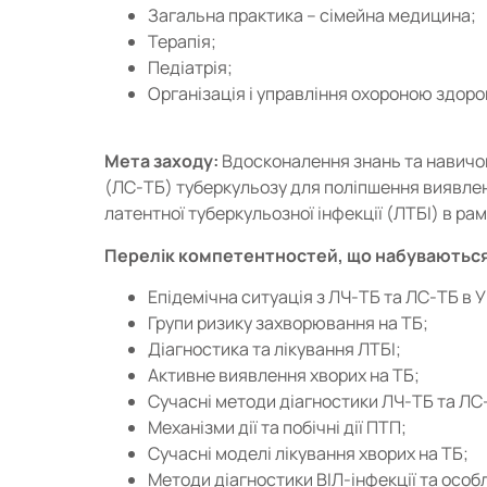
Загальна практика – сімейна медицина;
Терапія;
Педіатрія;
Організація і управління охороною здоро
Мета заходу:
Вдосконалення знань та навичок
(ЛС-ТБ) туберкульозу для поліпшення виявленн
латентної туберкульозної інфекції (ЛТБІ) в ра
Перелік компетентностей, що набуваються
Епідемічна ситуація з ЛЧ-ТБ та ЛС-ТБ в Укр
Групи ризику захворювання на ТБ;
Діагностика та лікування ЛТБІ;
Активне виявлення хворих на ТБ;
Сучасні методи діагностики ЛЧ-ТБ та ЛС
Механізми дії та побічні дії ПТП;
Сучасні моделі лікування хворих на ТБ;
Методи діагностики ВІЛ-інфекції та особл