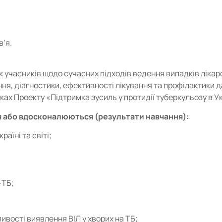
в’я.
 учасників щодо сучасних підходів ведення випадків лікар
я, діагностики, ефективності лікування та профілактики да
мках Проекту «Підтримка зусиль у протидії туберкульозу в Ук
 або вдосконалюються (результати навчання):
аїні та світі;
-ТБ;
ивості виявлення ВІЛ у хворих на ТБ;