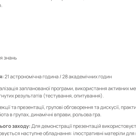
.
ня знань
я:
21 астрономічна година / 28 академічних годин
алізація запланованої програми, використання активних ме
гнутих результатів (тестування, опитування).
екції та презентації, групові обговорення та дискусії, прак
ота в групах, динамічні вправи, рольова гра.
ього заходу:
Для демонстрації презентацій використовуєт
вується наступне обладнання: ілюстративні матеріли для 