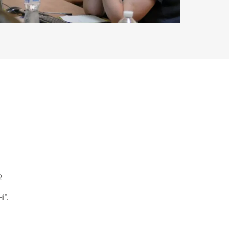
2
і”.