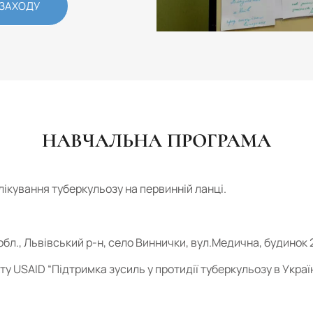
 ЗАХОДУ
НАВЧАЛЬНА ПРОГРАМА
лікування туберкульозу на первинній ланці.
 обл., Львівський р-н, село Виннички, вул.Медична, будинок 
у USAID “Підтримка зусиль у протидії туберкульозу в Україн