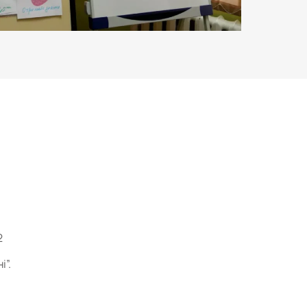
2
і”.