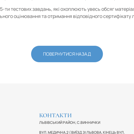
5-ти тестових завдань, які охоплюють увесь обсяг матеріал
льного оцінювання та отримання відповідного сертифікату 
ПОВЕРНУТИСЯ НАЗАД
КОНТАКТИ
ЛЬВІВСЬКИЙ РАЙОН, С.ВИННИЧКИ
ВУЛ. МЕДИЧНА,2 ( ВИЇЗД ЗІ ЛЬВОВА, КІНЕЦЬ ВУЛ.