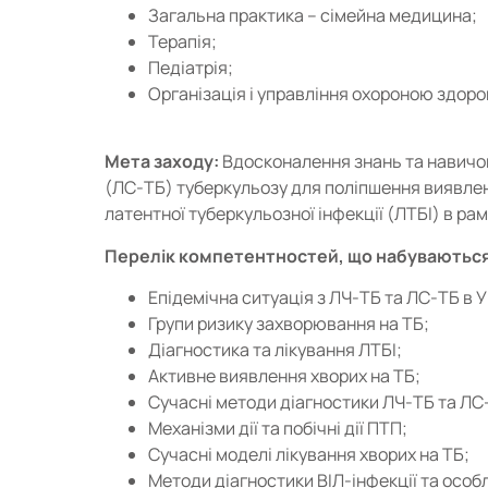
Загальна практика – сімейна медицина;
Терапія;
Педіатрія;
Організація і управління охороною здоро
Мета заходу:
Вдосконалення знань та навичок
(ЛС-ТБ) туберкульозу для поліпшення виявленн
латентної туберкульозної інфекції (ЛТБІ) в ра
Перелік компетентностей, що набуваються
Епідемічна ситуація з ЛЧ-ТБ та ЛС-ТБ в Укр
Групи ризику захворювання на ТБ;
Діагностика та лікування ЛТБІ;
Активне виявлення хворих на ТБ;
Сучасні методи діагностики ЛЧ-ТБ та ЛС
Механізми дії та побічні дії ПТП;
Сучасні моделі лікування хворих на ТБ;
Методи діагностики ВІЛ-інфекції та особл