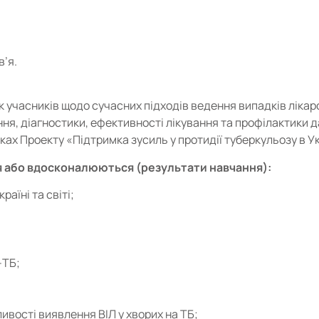
в’я.
 учасників щодо сучасних підходів ведення випадків лікар
я, діагностики, ефективності лікування та профілактики да
мках Проекту «Підтримка зусиль у протидії туберкульозу в Ук
 або вдосконалюються (результати навчання):
аїні та світі;
-ТБ;
ивості виявлення ВІЛ у хворих на ТБ;