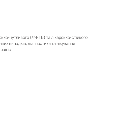
сько-чутливого (ЛЧ-ТБ) та лікарсько-стійкого
них випадків, діагностики та лікування
раїні».