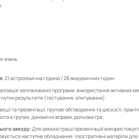
.
ня знань
я:
21 астрономічна година / 28 академічних годин
алізація запланованої програми, використання активних ме
гнутих результатів (тестування, опитування).
екції та презентації, групові обговорення та дискусії, прак
ота в групах, динамічні вправи, рольова гра.
ього заходу:
Для демонстрації презентацій використовуєт
вується наступне обладнання: ілюстративні матеріли для 