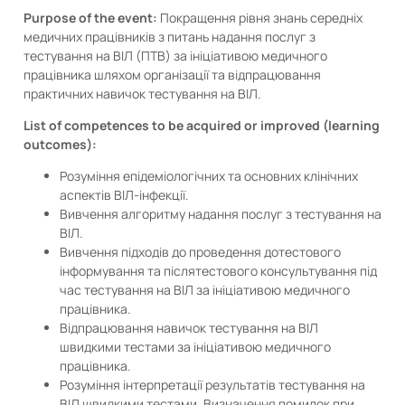
Purpose of the event:
Покращення рівня знань середніх
медичних працівників з питань надання послуг з
тестування на ВІЛ (ПТВ) за ініціативою медичного
працівника шляхом організації та відпрацювання
практичних навичок тестування на ВІЛ.
List of competences to be acquired or improved (learning
outcomes):
Розуміння епідеміологічних та основних клінічних
аспектів ВІЛ-інфекції.
Вивчення алгоритму надання послуг з тестування на
ВІЛ.
Вивчення підходів до проведення дотестового
інформування та післятестового консультування під
час тестування на ВІЛ за ініціативою медичного
працівника.
Відпрацювання навичок тестування на ВІЛ
швидкими тестами за ініціативою медичного
працівника.
Розуміння інтерпретації результатів тестування на
ВІЛ швидкими тестами. Визначення помилок при