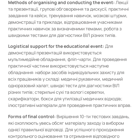
Methods of organising and conducting the event:
Лекції
та презентації, групові обговорення та дискусії, практичні
завдання та кейси, тренування навичок, мозкові штурми,
демонстрації та приклади, відпрацювання учасниками
практичних навичок за визначеними темами, робота з
швидкими тестами для діагностики ВІЛ різних типів.
Logistical support for the educational event:
Для
демонстрації презентацій використовується
мультимедійне обладнання, фліп-чарти. Для проведення
практичної частини використовується наступне
обладнання: набори засобів індивідуальних захисту для
всіх працівників у складі: медичні рукавички, медичний
одноразовий халат; швидкі тести для діагностики ВІЛ
різних типів; стерильні сухі та вологі серветки,
скарифікатори, бокси для утилізації медичних відходів;
ілюстративні матеріали для проведення практичних вправ.
Forms of final control:
Вирішення 10-ти тестових завдань,
які охоплюють увесь обсяг матеріалу заходу із вибором
однієї правильної відповіді. Для успішного проходження
контрольного оцінювання та отримання відповідного