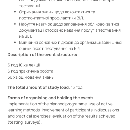
тестуванні.
Отримання знань щодо доконтактної та
постконтактної профілактики ВІЛ.
Набуття навичок щодо заповнення обліково-звітної
документації стосовно надання послуг з тестування
на ВІЛ.
Вивчення основних підходів до організації зовнішньої
оцінки якості тестування на ВІЛ.
Description of the event structure:
6 год 10 хв лекції
6 год практична робота
50 хв оцінювання знань
The total amount of study load:
13 год.
Forms of organising and holding the event:
Implementation of the planned programme, use of active
learning methods, involvement of participants in discussions
and practical exercises, evaluation of the results achieved
(testing, surveys).