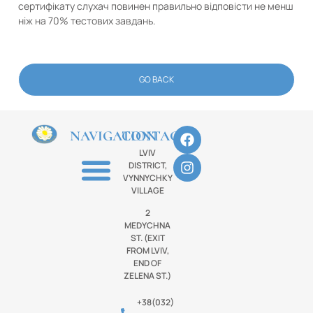
сертифікату слухач повинен правильно відповісти не менш
ніж на 70% тестових завдань.
GO BACK
NAVIGATION
CONTACTS
LVIV
DISTRICT,
VYNNYCHKY
VILLAGE
2
MEDYCHNA
ST. (EXIT
FROM LVIV,
END OF
ZELENA ST.)
+38(032)