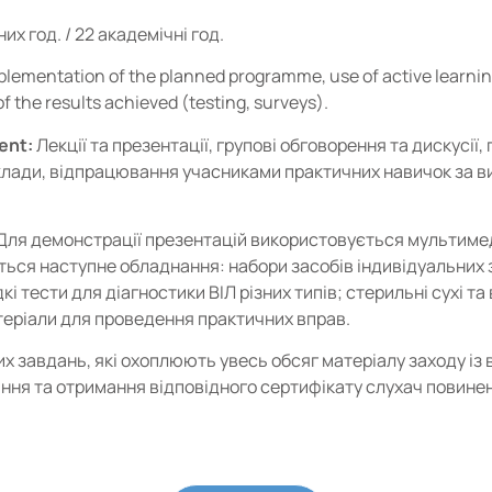
их год. / 22 академічні год.
lementation of the planned programme, use of active learnin
f the results achieved (testing, surveys).
ent:
Лекції та презентації, групові обговорення та дискусії
иклади, відпрацювання учасниками практичних навичок за 
Для демонстрації презентацій використовується мультимед
ся наступне обладнання: набори засобів індивідуальних за
 тести для діагностики ВІЛ різних типів; стерильні сухі та
атеріали для проведення практичних вправ.
х завдань, які охоплюють увесь обсяг матеріалу заходу із в
ня та отримання відповідного сертифікату слухач повинен