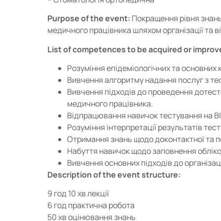
Purpose of the event:
Покращення рівня знань 
медичного працівника шляхом організації та 
List of competences to be acquired or improv
Розуміння епідеміологічних та основних к
Вивчення алгоритму надання послуг з тес
Вивчення підходів до проведення дотесто
медичного працівника.
Відпрацювання навичок тестування на ВІ
Розуміння інтерпретації результатів тес
Отримання знань щодо доконтактної та п
Набуття навичок щодо заповнення обліков
Вивчення основних підходів до організаці
Description of the event structure:
9 год 10 хв лекції
6 год практична робота
50 хв оцінювання знань