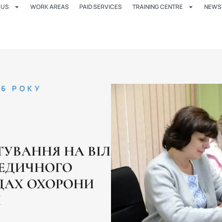
 US
WORK AREAS
PAID SERVICES
TRAINING CENTRE
NEWS
26 РОКУ
ТУВАННЯ НА ВІЛ
МЕДИЧНОГО
ДАХ ОХОРОНИ
Я