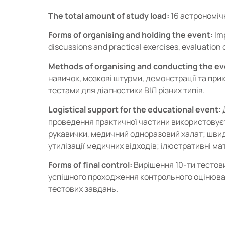
The total amount of study load:
16 астрономічн
Forms of organising and holding the event:
Imp
discussions and practical exercises, evaluation o
Methods of organising and conducting the ev
навичок, мозкові штурми, демонстрації та пр
тестами для діагностики ВІЛ різних типів.
Logistical support for the educational event:
проведення практичної частини використовуєть
рукавички, медичний одноразовий халат; швидкі
утилізації медичних відходів; ілюстративні м
Forms of final control:
Вирішення 10-ти тестови
успішного проходження контрольного оцінюван
тестових завдань.