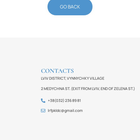
GO BACK
CONTACTS
LVIV DISTRICT, VYNNYCHKY VILLAGE
2 MEDYCHNA ST. (EXIT FROM LVIV, END OF ZELENA ST.)
+38(032) 236 89 81
lrfpkldc@gmail.com