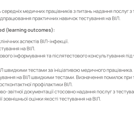
середніх медичних працівників з питань надання послуг з 
відпрацювання практичних навичок тестування на ВІЛ.
ed (learning outcomes):
лінічних аспектів ВІЛ-інфекції.
тування на ВІЛ.
вого інформування та післятестового консультування під ч
Л швидкими тестами за ініціативою медичного працівника.
тування на ВІЛ швидкими тестами. Визначення помилок при 
остконтактної профілактики ВІЛ.
о-звітної документації стосовно надання послуг з тестува
ї зовнішньої оцінки якості тестування на ВІЛ.