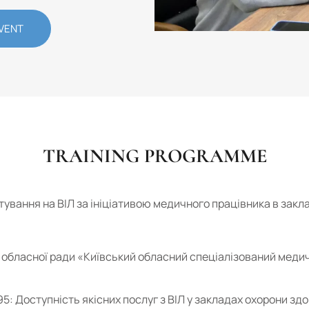
VENT
TRAINING PROGRAMME
тування на ВІЛ за ініціативою медичного працівника в закл
ї обласної ради «Київський обласний спеціалізований медичн
: Доступність якісних послуг з ВІЛ у закладах охорони здо