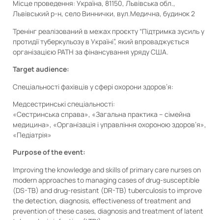
Місце проведення: Україна, 81150, Львівська обл.,
Львівський р-н, село Виннички, вул.Медична, будинок 2
Тренінг реалізований в межах проєкту “Підтримка зусиль у
протидії туберкульозу в Україні”, який впроваджується
організацією PATH за фінансування уряду США.
Target audience:
Спеціальності фахівців у сфері охорони здоров’я:
Медсестринські спеціальності:
«Сестринська справа», «Загальна практика – сімейна
медицина», «Організація і управління охороною здоров’я»,
«Педіатрія»
Purpose of the event:
Improving the knowledge and skills of primary care nurses on
modern approaches to managing cases of drug-susceptible
(DS-TB) and drug-resistant (DR-TB) tuberculosis to improve
the detection, diagnosis, effectiveness of treatment and
prevention of these cases, diagnosis and treatment of latent