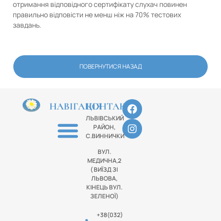
отримання відповідного сертифікату слухач повинен
правильно відповісти не менш ніж на 70% тестових
завдань.
ПОВЕРНУТИСЯ НАЗАД
НАВІГАЦІЯ
КОНТАКТИ
ЛЬВІВСЬКИЙ
РАЙОН,
С.ВИННИЧКИ
ВУЛ.
МЕДИЧНА,2
( ВИЇЗД ЗІ
ЛЬВОВА,
КІНЕЦЬ ВУЛ.
ЗЕЛЕНОЇ)
+38(032)