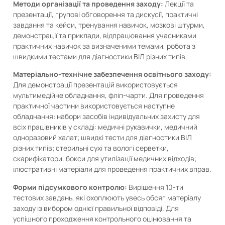
Методи організації та проведення заходу:
Лекції та
презентації, групові обговорення та дискусії, практичні
завдання та кейси, тренування навичок, мозкові штурми,
демонстрації та приклади, відпрацювання учасниками
практичних навичок за визначеними темами, робота з
швидкими тестами для діагностики ВІЛ різних типів.
Матеріально-технічне забезпечення освітнього заходу:
Для демонстрації презентацій використовується
мультимедійне обладнання, фліп-чарти. Для проведення
практичної частини використовується наступне
обладнання: набори засобів індивідуальних захисту для
всіх працівників у складі: медичні рукавички, медичний
одноразовий халат; швидкі тести для діагностики ВІЛ
різних типів; стерильні сухі та вологі серветки,
скарифікатори, бокси для утилізації медичних відходів;
ілюстративні матеріали для проведення практичних вправ.
Форми підсумкового контролю:
Вирішення 10-ти
тестових завдань, які охоплюють увесь обсяг матеріалу
заходу із вибором однієї правильної відповіді. Для
успішного проходження контрольного оцінювання та