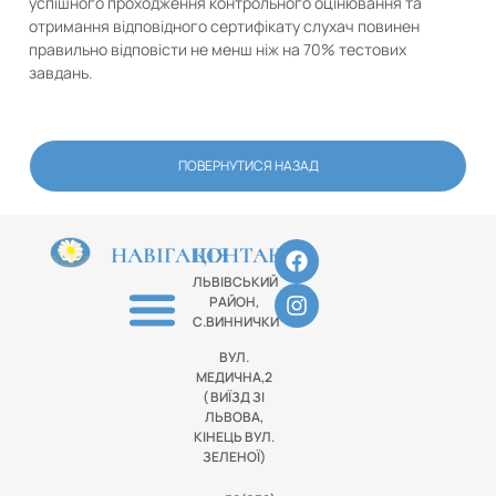
успішного проходження контрольного оцінювання та
отримання відповідного сертифікату слухач повинен
правильно відповісти не менш ніж на 70% тестових
завдань.
ПОВЕРНУТИСЯ НАЗАД
НАВІГАЦІЯ
КОНТАКТИ
ЛЬВІВСЬКИЙ
РАЙОН,
С.ВИННИЧКИ
ВУЛ.
МЕДИЧНА,2
( ВИЇЗД ЗІ
ЛЬВОВА,
КІНЕЦЬ ВУЛ.
ЗЕЛЕНОЇ)