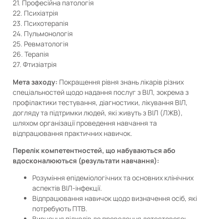
21. Професійна патологія
22. Психіатрія
23. Психотерапія
24. Пульмонологія
25. Ревматологія
26. Терапія
27. Фтизіатрія
Мета заходу:
Покращення рівня знань лікарів різних
спеціальностей щодо надання послуг з ВІЛ, зокрема з
профілактики тестування, діагностики, лікування ВІЛ,
догляду та підтримки людей, які живуть з ВІЛ (ЛЖВ),
шляхом організації проведення навчання та
відпрацювання практичних навичок.
Перелік компетентностей, що набуваються або
вдосконалюються (результати навчання):
Розуміння епідеміологічних та основних клінічних
аспектів ВІЛ-інфекції.
Відпрацювання навичок щодо визначення осіб, які
потребують ПТВ.
Вивчення підходів до проведення дотестовогоь