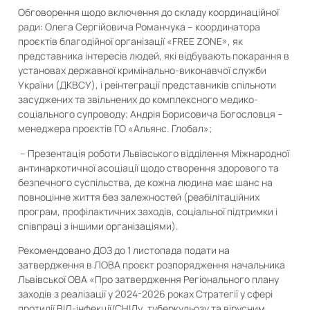
Обговорення щодо включення до складу координаційної
ради: Олега Сергійовича Романчука – координатора
проєктів благодійної організації «FREE ZONE», як
представника інтересів людей, які відбувають покарання в
установах державної кримінально-виконавчої служби
України (ДКВСУ), і реінтеграції представників спільноти
засуджених та звільнених до комплексного медико-
соціального супроводу; Андрія Борисовича Богословця –
менеджера проєктів ГО «Альянс. Глобал»;
– Презентація роботи Львівського відділення Міжнародної
антинаркотичної асоціації щодо створення здорового та
безпечного суспільства, де кожна людина має шанс на
повноцінне життя без залежностей (реабілітаційних
програм, профілактичних заходів, соціальної підтримки і
співпраці з іншими організаціями).
Рекомендовано ДОЗ до 1 листопада подати на
затвердження в ЛОВА проєкт розпорядження начальника
Львівської ОВА «Про затвердження Регіонального плану
заходів з реалізації у 2024-2026 роках Стратегії у сфері
протидії ВІЛ-інфекції/СНІДу, туберкульозу та вірусним