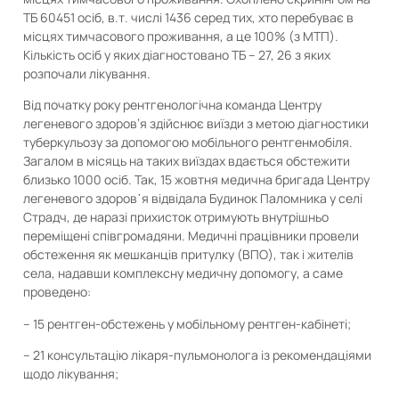
ТБ 60451 осіб, в.т. числі 1436 серед тих, хто перебуває в
місцях тимчасового проживання, а це 100% (з МТП).
Кількість осіб у яких діагностовано ТБ – 27, 26 з яких
розпочали лікування.
Від початку року рентгенологічна команда Центру
легеневого здоров’я здійснює виїзди з метою діагностики
туберкульозу за допомогою мобільного рентгенмобіля.
Загалом в місяць на таких виїздах вдається обстежити
близько 1000 осіб. Так, 15 жовтня медична бригада Центру
легеневого здоров᾿я відвідала Будинок Паломника у селі
Страдч, де наразі прихисток отримують внутрішньо
переміщені співгромадяни. Медичні працівники провели
обстеження як мешканців притулку (ВПО), так і жителів
села, надавши комплексну медичну допомогу, а саме
проведено:
– 15 рентген-обстежень у мобільному рентген-кабінеті;
– 21 консультацію лікаря-пульмонолога із рекомендаціями
щодо лікування;