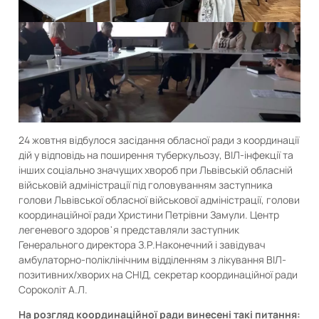
24 жовтня відбулося засідання обласної ради з координації
дій у відповідь на поширення туберкульозу, ВІЛ-інфекції та
інших соціально значущих хвороб при Львівській обласній
військовій адміністрації під головуванням заступника
голови Львівської обласної військової адміністрації, голови
координаційної ради Христини Петрівни Замули. Центр
легеневого здоров᾿я представляли заступник
Генерального директора З.Р.Наконечний і завідувач
амбулаторно-поліклінічним відділенням з лікування ВІЛ-
позитивних/хворих на СНІД, секретар координаційної ради
Сороколіт А.Л.
На розгляд координаційної ради винесені такі питання: