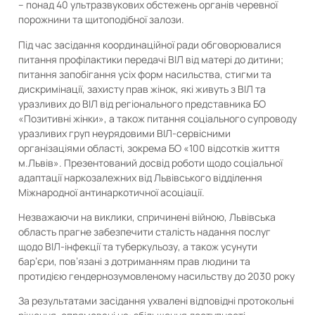
– понад 40 ультразвукових обстежень органів черевної
порожнини та щитоподібної залози.
Під час засідання координаційної ради обговорювалися
питання профілактики передачі ВІЛ від матері до дитини;
питання запобігання усіх форм насильства, стигми та
дискримінації, захисту прав жінок, які живуть з ВІЛ та
уразливих до ВІЛ від регіонального представника БО
«Позитивні жінки», а також питання соціального супроводу
уразливих груп неурядовими ВІЛ-сервісними
організаціями області, зокрема БО «100 відсотків життя
м.Львів». Презентований досвід роботи щодо соціальної
адаптації наркозалежних від Львівського відділення
Міжнародної антинаркотичної асоціації.
Незважаючи на виклики, спричинені війною, Львівська
область прагне забезпечити сталість надання послуг
щодо ВІЛ-інфекції та туберкульозу, а також усунути
бар’єри, пов’язані з дотриманням прав людини та
протидією гендернозумовленому насильству до 2030 року
За результатами засідання ухвалені відповідні протокольні