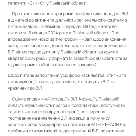
гепатити «В» і «С» у Львівській області;
– Про стан виконання програми профілактики передачі ВІЛ
від матері до дитини та діяльність регіонального комітету з
питань валідації з елімінації передачі ВІЛ від матері до
дитини за 6 місяців 2024 року в Львівській області. Про
впровадження нової звітної форми – «Звіт щодо виконання
заходів регіональної Дорожньої карти з елімінації передачі
ВІЛ від матері до дитини у Львівській області за другий
квартал 2024 року» у форматі Microsoft Excel («Звітність за
індикаторами» і «Звіт з виконання заходів»).
Щодо питань запобігання усіх форм насильства, стигми та
дискримінації, захисту прав жінок, які живуть з ВІЛ та
уразливих до ВІЛ;
– Оцінка епідемічної ситуації з ВІЛ-інфекції у Львівській
області; ефективність програм профілактики; доступність
та якість антиретровірусної терапії; розширення
тестування на виявлення ВІЛ-інфекції, в тому числі
завдяки проєкту міжнародної організації PATH – REACH 95;
проблеми стигматизації та дискримінації ВІЛ-позитивних.