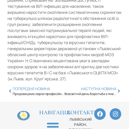
рішення, спрямовані на: збільшення доступності
тестування на ВІЛ-інфекцію для населення, також
вирішено наростити охоплення систематичним скринінгом
на туберкульоз шляхом радіологічного обстеження осіб із
груп ризику; забезпечити розширення охоплення
послугами замісної підтримувальної терапії людей, які
вживають ін’єкційні наркотики для профілактики ВІЛ-
інфекції/СНІДу, туберкульозу та вірусних гепатитів;
генеральним директором державної установи «Львівський
обласний центр контролю та профілактики хвороб МОЗ
України» Н.О.Іванченко акцентована увага закладам
охорони здоров᾿я на забезпеченні алгоритму діагностики
вірусних гепатитів В і С на базі «Львівського ОЦКПХ МОЗ»
(м.Львів, вул. Круп᾿ярська, 27).
ПОПЕРЕДНЯ НОВИНА
НАСТУПНА НОВИНА
Продовжуємо серію професійних тренінгів для медсестер з усієї України
Всесвітній день боротьби з пневмонією: подбайте про здоров’я легень
НАВІГАЦІЯ
КОНТАКТИ
ЛЬВІВСЬКИЙ
РАЙОН,