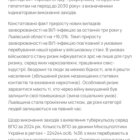
гепатитам на період до 2030 року» з визначеними
індикаторами виконання заходів.
Констатовано факт приросту нових випадків
захворюваності на ВІЛ-інфекцію за останніх три роки у
Львівській області на +16,0%. Темп приросту
захворюваності на ВІЛ-інфекцію пов’язаний з умовами
перебування нашої країни у військовому стані. В умовах
військового стану ризик інфікуватися зріс не лише для груп
ризику, серед яких наркозалежні, працівники секс-
індустрії, бездомні та люди за межею бідності, але й решти
населення (збільшений ризик незахищених статевих
контактів та вживання наркотиків). Особливий ризик
заразитися мають ті, хто через війну вимушений був
залишити свої помешканця (зміна соціальних умов).
Львівщина стала проміжним містком, де різні категорії
людей залишаються на певний час.
Щодо виконання заходів з виявлення туберкульозу серед
ВПО за 2024 рік. Кількість ВПО за даними Мінсоцполітики
України в регіоні – 224244 осіб, 1436 з яких перебувають в
місцях тимчасового проживання. Охоплено скринінгом на