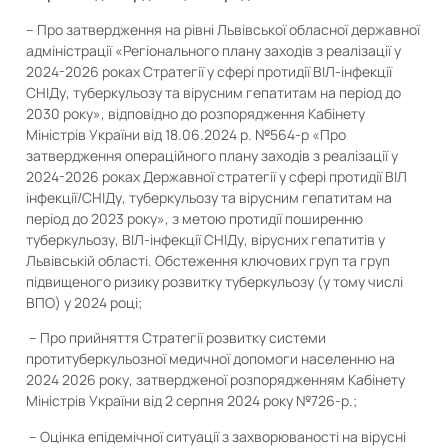
– Про затвердження на рівні Львівської обласної державної
адміністрації «Регіонального плану заходів з реалізації у
2024-2026 роках Стратегії у сфері протидії ВІЛ-інфекції
СНІДу, туберкульозу та вірусним гепатитам на період до
2030 року», відповідно до розпорядження Кабінету
Міністрів України від 18.06.2024 р. №564-р «Про
затвердження операційного плану заходів з реалізації у
2024-2026 роках Державної стратегії у сфері протидії ВІЛ
інфекції/СНІДу, туберкульозу та вірусним гепатитам на
період до 2023 року», з метою протидії поширенню
туберкульозу, ВІЛ-інфекції СНІДу, вірусних гепатитів у
Львівській області. Обстеження ключових груп та груп
підвищеного ризику розвитку туберкульозу (у тому числі
ВПО) у 2024 році;
– Про прийняття Стратегії розвитку системи
протитуберкульозної медичної допомоги населенню на
2024 2026 року, затвердженої розпорядженням Кабінету
Міністрів України від 2 серпня 2024 року №726-р.;
– Оцінка епідемічної ситуації з захворюваності на вірусні