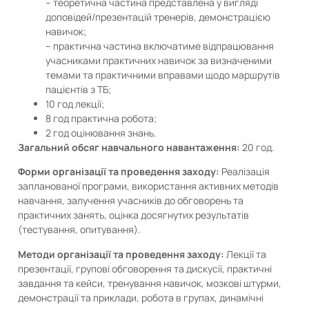
– теоретична частина представлена у вигляді
доповідей/презентацій тренерів, демонстрацією
навичок;
– практична частина включатиме відпрацювання
учасниками практичних навичок за визначеними
темами та практичними вправами щодо маршрутів
пацієнтів з ТБ;
10 год лекції;
8 год практична робота;
2 год оцінювання знань.
Загальний обсяг навчального навантаження:
20 год.
Форми організації та проведення заходу:
Реалізація
запланованої програми, використання активних методів
навчання, залучення учасників до обговорень та
практичних занять, оцінка досягнутих результатів
(тестування, опитування).
Методи організації та проведення заходу:
Лекції та
презентації, групові обговорення та дискусії, практичні
завдання та кейси, тренування навичок, мозкові штурми,
демонстрації та приклади, робота в групах, динамічні