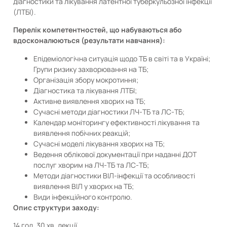
діагностики та лікування латентної туберкульозної інфекції
(ЛТБІ).
Перелік компетентностей, що набуваються або
вдосконалюються (результати навчання):
Епідеміологічна ситуація щодо ТБ в світі та в Україні;
Групи ризику захворювання на ТБ;
Організація збору мокротиння;
Діагностика та лікування ЛТБІ;
Активне виявлення хворих на ТБ;
Сучасні методи діагностики ЛЧ-ТБ та ЛС-ТБ;
Календар моніторингу ефективності лікування та
виявлення побічних реакцій;
Сучасні моделі лікування хворих на ТБ;
Ведення облікової документації при наданні ДОТ
послуг хворим на ЛЧ-ТБ та ЛС-ТБ;
Методи діагностики ВІЛ-інфекції та особливості
виявлення ВІЛ у хворих на ТБ;
Види інфекційного контролю.
Опис структури заходу:
14 год. 30 хв. лекції