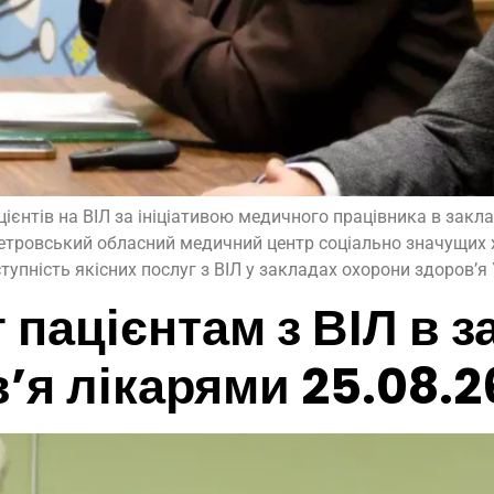
ієнтів на ВІЛ за ініціативою медичного працівника в закла
петровський обласний медичний центр соціально значущих 
пність якісних послуг з ВІЛ у закладах охорони здоров’я У
 пацієнтам з ВІЛ в 
’я лікарями 25.08.2