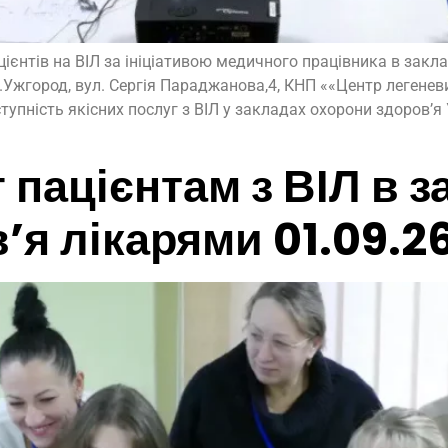
ієнтів на ВІЛ за ініціативою медичного працівника в закла
Ужгород, вул. Сергія Параджанова,4, КНП ««Центр легеневи
упність якісних послуг з ВІЛ у закладах охорони здоров’я 
 пацієнтам з ВІЛ в 
’я лікарями 01.09.2