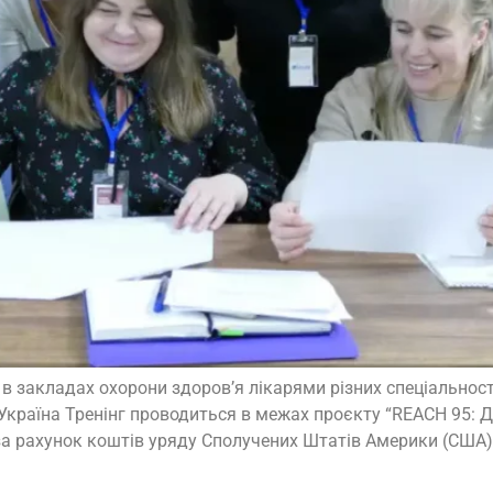
в закладах охорони здоров’я лікарями різних спеціальносте
ь Україна Тренінг проводиться в межах проєкту “REACH 95: Д
 за рахунок коштів уряду Сполучених Штатів Америки (СШ