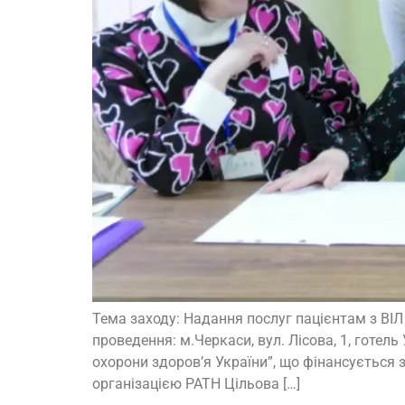
Тема заходу: Надання послуг пацієнтам з ВІЛ 
проведення: м.Черкаси, вул. Лісова, 1, готел
охорони здоров’я України”, що фінансується
організацією PATH Цільова […]