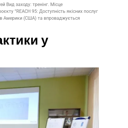
й Вид заходу: тренінг. Місце
оєкту “REACH 95: Доступність якісних послуг
тів Америки (США) та впроваджується
актики у