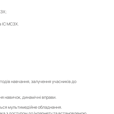
СЗХ;
в ІС МСЗХ.
тодів навчання, залучення учасників до
ня навичок, динамічні вправи.
ться мультимедійне обладнання.
ка з доступом до Інтернету та встановленою