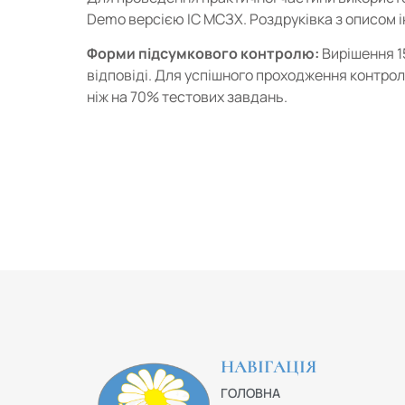
Demo версією ІС МСЗХ. Роздруківка з описом і
Форми підсумкового контролю:
Вирішення 1
відповіді. Для успішного проходження контро
ніж на 70% тестових завдань.
НАВІГАЦІЯ
ГОЛОВНА