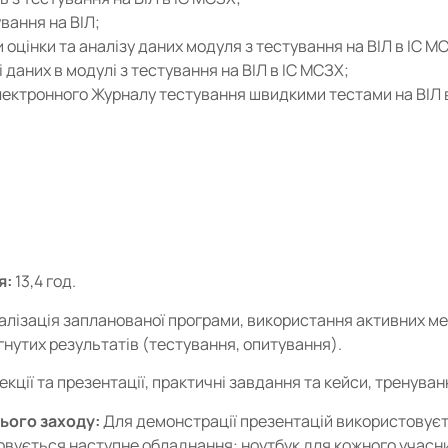
вання на ВІЛ;
цінки та аналізу даних модуля з тестування на ВІЛ в ІС М
даних в модулі з тестування на ВІЛ в ІС МСЗХ;
ектронного Журналу тестування швидкими тестами на ВІЛ 
я:
13,4 год.
алізація запланованої програми, використання активних ме
гнутих результатів (тестування, опитування).
екції та презентації, практичні завдання та кейси, тренуван
ього заходу:
Для демонстрації презентацій використовує
вується наступне обладнання: ноутбук для кожного учасни