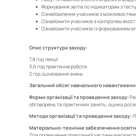
Формування звітів по індикаторам з тесту
Ознайомлення учасників з можливостями о
Ознайомити учасників з контролем якості 
Ознайомити учасників із формуванням ел
Опис структури заходу:
7,8 год лекції
3,6 год практична робота
2 год оцінювання знань
Загальний обсяг навчального навантаженн
Форми організації та проведення заходу:
Ре
обговорень та практичних занять, оцінка дося
Методи організації та проведення заходу:
Л
Матеріально-технічне забезпечення освітн
Для проведення практичної частини використо