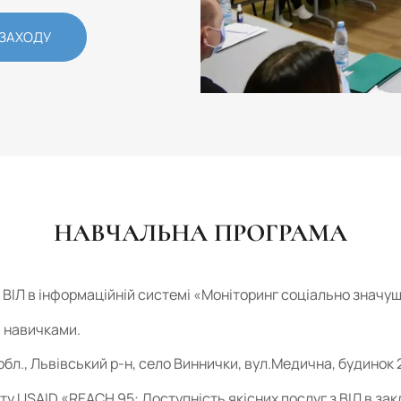
 ЗАХОДУ
НАВЧАЛЬНА ПРОГРАМА
 ВІЛ в інформаційній системі «Моніторинг соціально значу
и навичками.
 обл., Львівський р-н, село Виннички, вул.Медична, будинок 
ту USAID «REACH 95: Доступність якісних послуг з ВІЛ в за