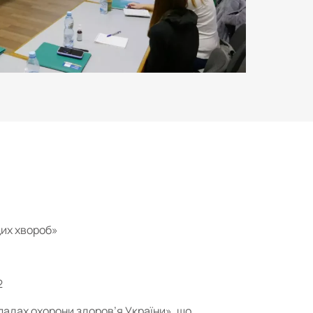
щих хвороб»
2
кладах охорони здоров’я України», що