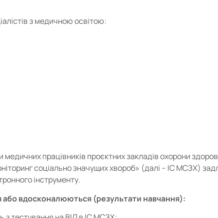
алістів з медичною освітою:
 медичних працівників проєктних закладів охорони здоров’
ніторинг соціально значущих хвороб» (далі – ІС МСЗХ) задл
тронного інструменту.
 або вдосконалюються (результати навчання):
 з тестування на ВІЛ в ІС МСЗХ;