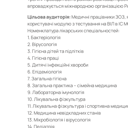
впроваджується міжнародною організацією P
Цільова аудиторія:
Медичні працівники ЗОЗ, я
користувачі модулю з тестування на ВІЛ в ІС 
Номенклатура лікарських спеціальностей:
1. Бактеріологія
2. Вірусологія
3. Гігієна дітей та підлітків
4. Гігієна праці
5. Дитячі інфекційні хвороби
6. Епідеміологія
7. Загальна гігієна
8. Загальна практика – сімейна медицина
9. Лабораторна імунологія
10. Лікувальна фізкультура
11. Лікувальна фізкультура і спортивна медици
12. Медицина невідкладних станів
13. Мікробіологія і вірусологія
14. Педіатрія