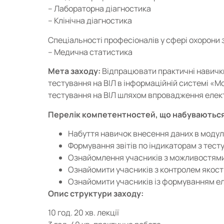
– Лабораторна діагностика
– Клінічна діагностика
Спеціальності професіоналів у сфері охорони 
– Медична статистика
Мета заходу:
Відпрацювати практичні навички
тестування на ВІЛ в інформаційній системі «Мо
тестування на ВІЛ шляхом впровадження елек
Перелік компетентностей, що набуваються
Набуття навичок внесення даних в модуль
Формування звітів по індикаторам з тесту
Ознайомлення учасників з можливостями о
Ознайомити учасників з контролем якості 
Ознайомити учасників із формуванням ел
Опис структури заходу:
10 год. 20 хв. лекції