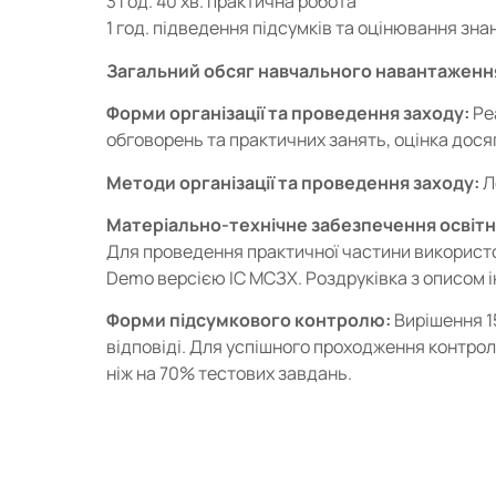
3 год. 40 хв. практична робота
1 год. підведення підсумків та оцінювання зна
Загальний обсяг навчального навантаженн
Форми організації та проведення заходу:
Ре
обговорень та практичних занять, оцінка дося
Методи організації та проведення заходу:
Л
Матеріально-технічне забезпечення освітн
Для проведення практичної частини використо
Demo версією ІС МСЗХ. Роздруківка з описом і
Форми підсумкового контролю:
Вирішення 1
відповіді. Для успішного проходження контро
ніж на 70% тестових завдань.