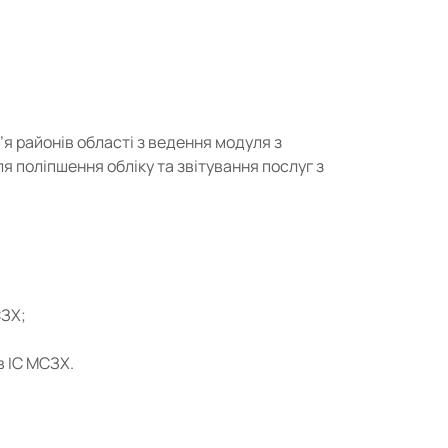
я районів області з ведення модуля з
я поліпшення обліку та звітування послуг з
СЗХ;
в ІС МСЗХ.