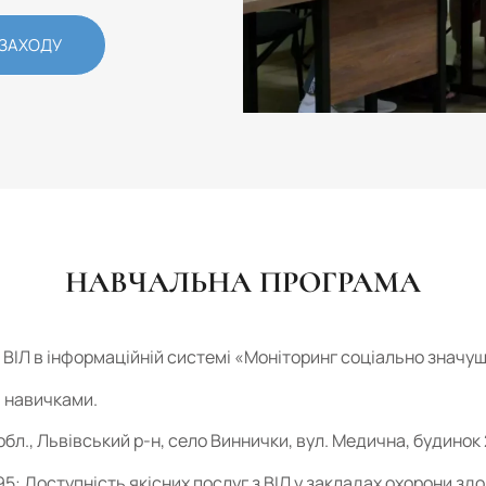
 ЗАХОДУ
НАВЧАЛЬНА ПРОГРАМА
 ВІЛ в інформаційній системі «Моніторинг соціально значу
и навичками.
обл., Львівський р-н, село Виннички, вул. Медична, будинок 
: Доступність якісних послуг з ВІЛ у закладах охорони здо