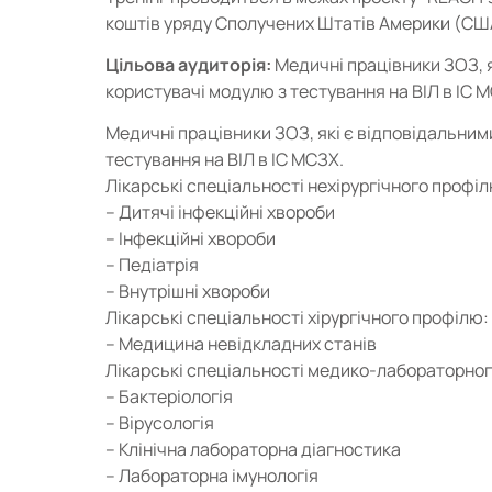
коштів уряду Сполучених Штатів Америки (СШ
Цільова аудиторія:
Медичні працівники ЗОЗ, я
користувачі модулю з тестування на ВІЛ в ІС 
Медичні працівники ЗОЗ, які є відповідальним
тестування на ВІЛ в ІС МСЗХ.
Лікарські спеціальності нехірургічного профіл
– Дитячі інфекційні хвороби
– Інфекційні хвороби
– Педіатрія
– Внутрішні хвороби
Лікарські спеціальності хірургічного профілю:
– Медицина невідкладних станів
Лікарські спеціальності медико-лабораторно
– Бактеріологія
– Вірусологія
– Клінічна лабораторна діагностика
– Лабораторна імунологія