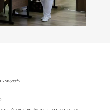
щих хвороб»
2
ров’я України”, що фінансується за рахунок