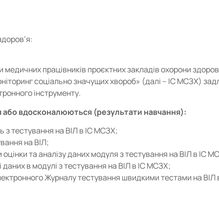
здоров’я:
 медичних працівників проєктних закладів охорони здоров’
ніторинг соціально значущих хвороб» (далі – ІС МСЗХ) задл
тронного інструменту.
 або вдосконалюються (результати навчання):
 з тестування на ВІЛ в ІС МСЗХ;
вання на ВІЛ;
цінки та аналізу даних модуля з тестування на ВІЛ в ІС М
даних в модулі з тестування на ВІЛ в ІС МСЗХ;
ектронного Журналу тестування швидкими тестами на ВІЛ 