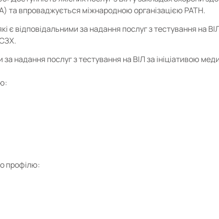
А) та впроваджується міжнародною організацією PATH.
кі є відповідальними за надання послуг з тестування на ВІ
МСЗХ.
и за надання послуг з тестування на ВІЛ за ініціативою мед
ю:
го профілю: