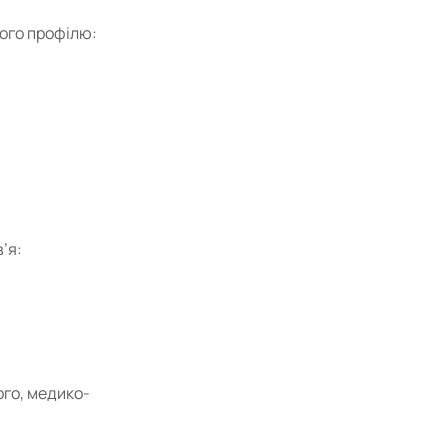
ого профілю:
’я:
го, медико-