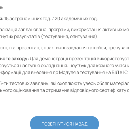
нь
я:
15 астрономічних год. / 20 академічних год.
алізація запланованої програми, використання активних ме
гнутих результатів (тестування, опитування).
екції та презентації, практичні завдання та кейси, тренуван
ього заходу:
Для демонстрації презентацій використовує
вується наступне обладнання: ноутбук для кожного учасни
нформації для внесення до Модуля з тестування на ВІЛ в ІС
5-ти тестових завдань, які охоплюють увесь обсяг матеріал
льного оцінювання та отримання відповідного сертифікату 
ПОВЕРНУТИСЯ НАЗАД