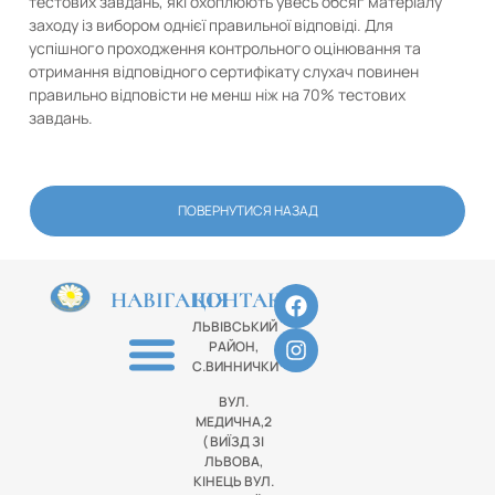
тестових завдань, які охоплюють увесь обсяг матеріалу
заходу із вибором однієї правильної відповіді. Для
успішного проходження контрольного оцінювання та
отримання відповідного сертифікату слухач повинен
правильно відповісти не менш ніж на 70% тестових
завдань.
ПОВЕРНУТИСЯ НАЗАД
НАВІГАЦІЯ
КОНТАКТИ
ЛЬВІВСЬКИЙ
РАЙОН,
С.ВИННИЧКИ
ВУЛ.
МЕДИЧНА,2
( ВИЇЗД ЗІ
ЛЬВОВА,
КІНЕЦЬ ВУЛ.