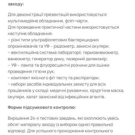
заходу:
Для демонстрації презентацій використовується
мультимедійне обладнання, фліп-чарти.
Для проведення практичної частини використовується
наступне обладнання:
– різні типи ультрафіолетових бактерицидних
опромінювачів та УФ – радіометр, захисні окуляри;
– вентиляційна система лабораторії, термоанемометр,
ванеометр, генератор диму, лазерний далекомір;
– УФ – лампа та флуоресцентні розчини для оцінки
проведення гігієни рук;
– комплект якісного фіт тесту та респіратори;
– набори засобів індивідуальних захисту для всіх
працівників у складі: медичні рукавички, хірургічна маска,
окуляри, халат захисний від інфекційних агентів.
Форми підсумкового контролю:
Вирішення 24-х тестових завдань, які охоплюють увесь
обсяг матеріалу заходу із вибором однієї правильної
відповіді. Для успішного проходження контрольного