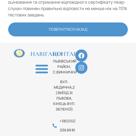
оцінювання та отримання відповідного сертифікату лікар-
слухач повинен правильно відповісти не менше ніж на 70%
тестових завдань.
ПОВЕРНУТИСЯ НАЗАД
НАВІГАЦІЯ
КОНТАКТИ
ЛЬВІВСЬКИЙ
РАЙОН,
С.ВИННИЧКИ
ВУЛ.
МЕДИЧНА,2
( ВИЇЗД ЗІ
ЛЬВОВА,
КІНЕЦЬ ВУЛ.
ЗЕЛЕНОЇ)
+38(032)
236 89 81