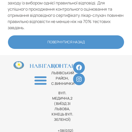
заходу із вибором однієї правильної відповіді. Для
успішного проходження контрольного оцінювання та
отримання відповідного сертифікату лікар-слухач повинен
правильно відповісти не менше ніж на 70% тестових
завдань.
ПОВЕРНУТИСЯ НАЗАД
НАВІГАЦІЯ
КОНТАКТИ
ЛЬВІВСЬКИЙ
РАЙОН,
С.ВИННИЧКИ
ВУЛ.
МЕДИЧНА,2
( ВИЇЗД ЗІ
ЛЬВОВА,
КІНЕЦЬ ВУЛ.
ЗЕЛЕНОЇ)
+38(032)