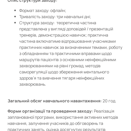
Опис структури заходу:
Формат заходу: офлайн;
Тривалість заходу: три навчальні дні;
Структура заходу: теоретична частина
представлена у вигляді доповідей / презентацій
тренерів, демонстрацією навичок; практична
частина включатиме відпрацювання учасниками
практичних навичок за визначеними темами, роботу
з обладнанням та практичними вправами щодо
маршрутів пацієнтів з основними неінфекційними
захворюваннями на рівні громад, методів
саморегуляції щодо збереження ментального
здоров’я та вивчення тягаря неінфекційних
захворювань.
Загальний обсяг навчального навантаження:
20 год.
Форми організації та проведення заходу:
Реалізація
запланованої програми, використання активних методів
навчання, залучення учасників до обговорень та
практичних занять, оцінка досягнутих результатів