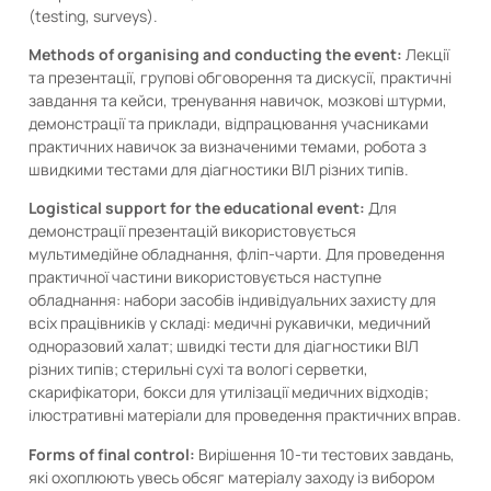
(testing, surveys).
Methods of organising and conducting the event:
Лекції
та презентації, групові обговорення та дискусії, практичні
завдання та кейси, тренування навичок, мозкові штурми,
демонстрації та приклади, відпрацювання учасниками
практичних навичок за визначеними темами, робота з
швидкими тестами для діагностики ВІЛ різних типів.
Logistical support for the educational event:
Для
демонстрації презентацій використовується
мультимедійне обладнання, фліп-чарти. Для проведення
практичної частини використовується наступне
обладнання: набори засобів індивідуальних захисту для
всіх працівників у складі: медичні рукавички, медичний
одноразовий халат; швидкі тести для діагностики ВІЛ
різних типів; стерильні сухі та вологі серветки,
скарифікатори, бокси для утилізації медичних відходів;
ілюстративні матеріали для проведення практичних вправ.
Forms of final control:
Вирішення 10-ти тестових завдань,
які охоплюють увесь обсяг матеріалу заходу із вибором