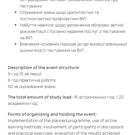
тестуванні.
Отримання знань щодо доконтактної та
постконтактної профілактики ВІЛ.
Набуття навичок щодо заповнення обліково-звітної
документації стосовно надання послуг з тестування
на ВІЛ.
Вивчення основних підходів до організації зовнішньої
оцінки якості тестування на ВІЛ.
Description of the event structure:
9 год 10 хв лекції
6 год практична робота
50 хв оцінювання знань
The total amount of study load:
16 астрономіних год. / 22
академічні год.
Forms of organising and holding the event:
Implementation of the planned programme, use of active
learning methods, involvement of participants in discussions
and practical exercises, evaluation of the results achieved