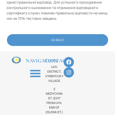
однієї правильної відповіді. Для успішного проходження
контрольного оцінювання та отримання відповідного
сертифікату слухач повинен правильно відповісти не менш
ніж на 70% тестових завдань.
GO BACK
NAVIGATION
CONTACTS
LVIV
DISTRICT,
VYNNYCHKY
VILLAGE
2
MEDYCHNA
ST. (EXIT
FROM LVIV,
END OF
ZELENA ST.)