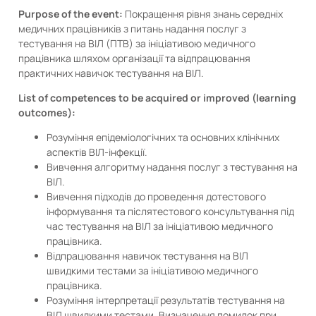
Purpose of the event:
Покращення рівня знань середніх
медичних працівників з питань надання послуг з
тестування на ВІЛ (ПТВ) за ініціативою медичного
працівника шляхом організації та відпрацювання
практичних навичок тестування на ВІЛ.
List of competences to be acquired or improved (learning
outcomes):
Розуміння епідеміологічних та основних клінічних
аспектів ВІЛ-інфекції.
Вивчення алгоритму надання послуг з тестування на
ВІЛ.
Вивчення підходів до проведення дотестового
інформування та післятестового консультування під
час тестування на ВІЛ за ініціативою медичного
працівника.
Відпрацювання навичок тестування на ВІЛ
швидкими тестами за ініціативою медичного
працівника.
Розуміння інтерпретації результатів тестування на
ВІЛ швидкими тестами. Визначення помилок при