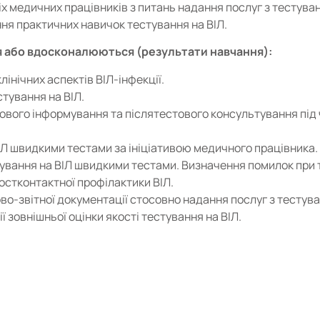
х медичних працівників з питань надання послуг з тестуван
ня практичних навичок тестування на ВІЛ.
 або вдосконалюються (результати навчання):
лінічних аспектів ВІЛ-інфекції.
тування на ВІЛ.
вого інформування та післятестового консультування під ч
Л швидкими тестами за ініціативою медичного працівника.
тування на ВІЛ швидкими тестами. Визначення помилок при 
остконтактної профілактики ВІЛ.
о-звітної документації стосовно надання послуг з тестува
ї зовнішньої оцінки якості тестування на ВІЛ.