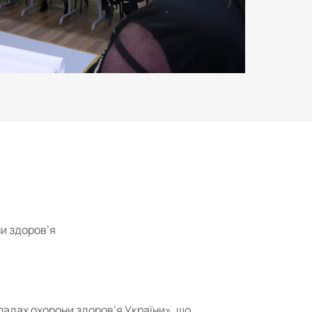
ни здоров’я
кладах охорони здоров’я України», що