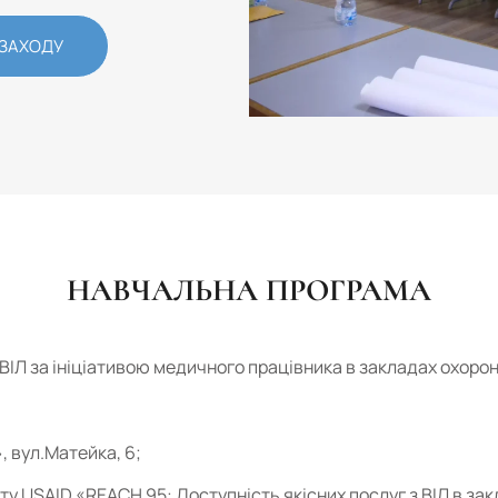
 ЗАХОДУ
НАВЧАЛЬНА ПРОГРАМА
ВІЛ за ініціативою медичного працівника в закладах охоро
, вул.Матейка, 6;
ту USAID «REACH 95: Доступність якісних послуг з ВІЛ в за