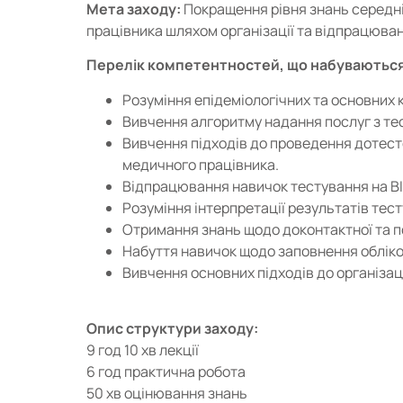
Мета заходу:
Покращення рівня знань середні
працівника шляхом організації та відпрацюван
Перелік компетентностей, що набуваються
Розуміння епідеміологічних та основних к
Вивчення алгоритму надання послуг з тес
Вивчення підходів до проведення дотесто
медичного працівника.
Відпрацювання навичок тестування на ВІ
Розуміння інтерпретації результатів тес
Отримання знань щодо доконтактної та п
Набуття навичок щодо заповнення обліков
Вивчення основних підходів до організаці
Опис структури заходу:
9 год 10 хв лекції
6 год практична робота
50 хв оцінювання знань