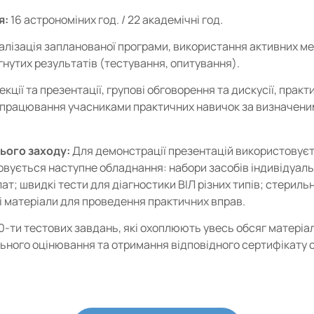
я:
16 астрономіних год. / 22 академічні год.
алізація запланованої програми, використання активних ме
гнутих результатів (тестування, опитування).
екції та презентації, групові обговорення та дискусії, прак
ідпрацювання учасниками практичних навичок за визначени
ього заходу:
Для демонстрації презентацій використовуєт
ується наступне обладнання: набори засобів індивідуальни
; швидкі тести для діагностики ВІЛ різних типів; стерильні
ні матеріали для проведення практичних вправ.
0-ти тестових завдань, які охоплюють увесь обсяг матеріал
льного оцінювання та отримання відповідного сертифікату 